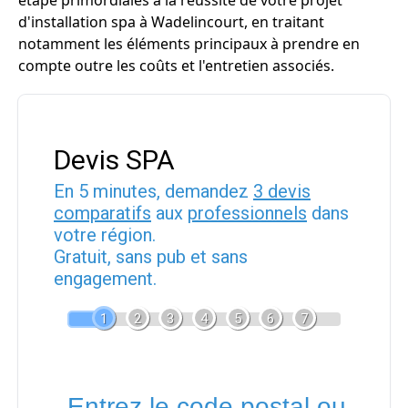
étape primordiales à la réussite de votre projet
d'installation spa à Wadelincourt, en traitant
notamment les éléments principaux à prendre en
compte outre les coûts et l'entretien associés.
Devis SPA
En 5 minutes, demandez
3 devis
comparatifs
aux
professionnels
dans
votre région.
Gratuit, sans pub et sans
engagement.
1
2
3
4
5
6
7
Entrez le code postal ou