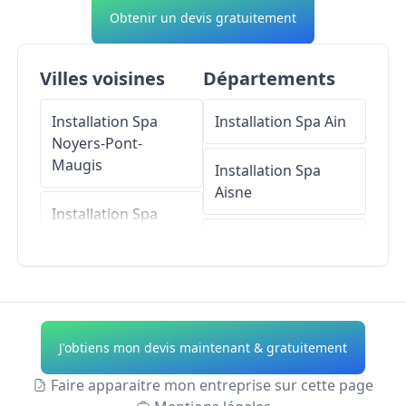
Obtenir un devis gratuitement
Villes voisines
Départements
Installation Spa
Installation Spa
Ain
Noyers-Pont-
Maugis
Installation Spa
Aisne
Installation Spa
Sedan
Installation Spa
Allier
Installation Spa
Balan
Installation Spa
Alpes-de-Haute-
J'obtiens mon devis maintenant & gratuitement
Installation Spa
Provence
Glaire
Faire apparaitre mon entreprise sur cette page
Installation Spa