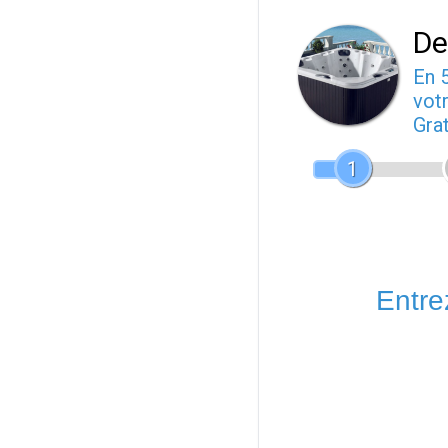
De
En 
votr
Gra
1
Entrez