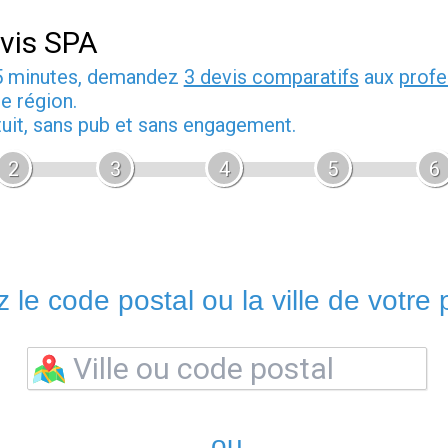
vis SPA
5 minutes, demandez
3 devis comparatifs
aux
profe
e région.
tuit, sans pub et sans engagement.
2
3
4
5
6
 le code postal ou la ville de votre p
ou