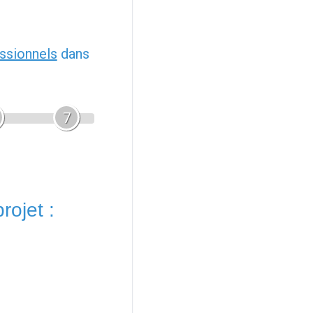
ssionnels
dans
7
rojet :